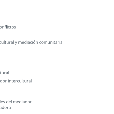
o
onflictos
cultural y mediación comunitaria
l
tural
ador intercultural
les del mediador
iadora