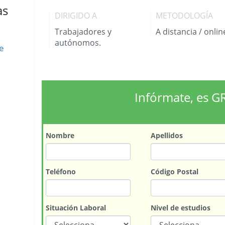
as
DIRIGIDO A
METODOLOGÍA
Trabajadores y
A distancia / onlin
autónomos.
e
Infórmate, es G
Nombre
Apellidos
Teléfono
Código Postal
Situación Laboral
Nivel de estudios