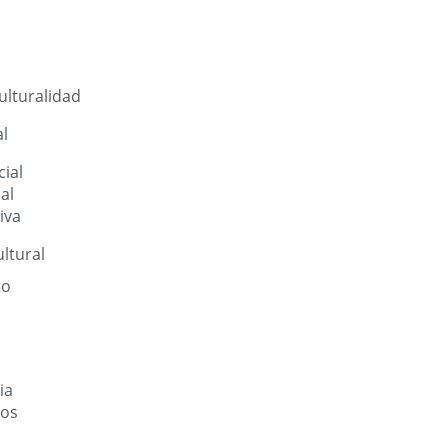
ulturalidad
al
ial
al
iva
ltural
to
ia
tos