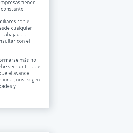
empresas tienen,
 constante.
iliares con el
desde cualquier
 trabajador.
nsultar con el
formarse más no
ebe ser continuo e
que el avance
sional, nos exigen
dades y