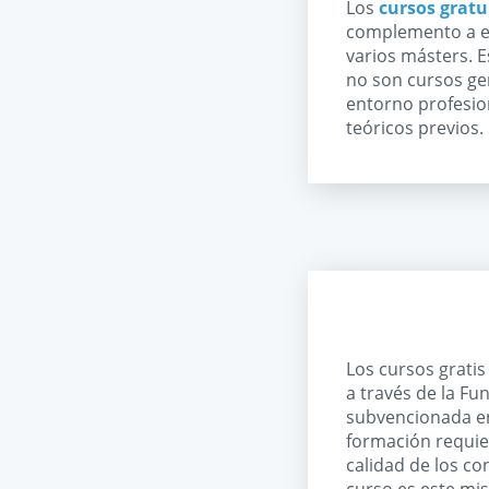
Los
cursos gratu
complemento a ell
varios másters. E
no son cursos gen
entorno profesion
teóricos previos.
Los cursos grati
a través de la Fu
subvencionada en
formación requie
calidad de los co