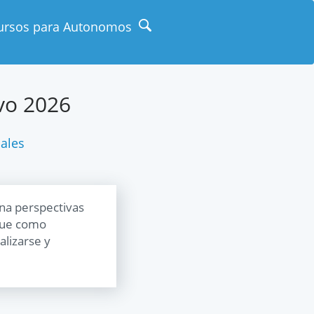
ursos para Autonomos
ivo 2026
ales
gana perspectivas
 que como
alizarse y