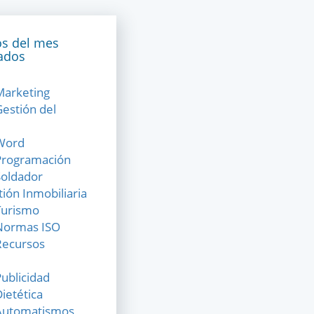
s del mes
ados
Marketing
Gestión del
 Word
 Programación
Soldador
ión Inmobiliaria
Turismo
 Normas ISO
Recursos
ublicidad
ietética
 Automatismos