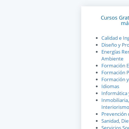
Cursos Grat
más
Calidad e In
Diseño y Pr
Energías Re
Ambiente
Formación E
Formación Pr
Formación y
Idiomas
Informática
Inmobiliaria
Interiorism
Prevención 
Sanidad, Die
Servicios So