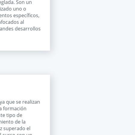
eglada. Son un
lizado uno o
entos específicos,
nfocados al
randes desarrollos
a que se realizan
la formación
te tipo de
iento de la
ez superado el