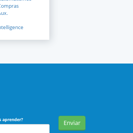
 Compras
Aux.
telligence
s aprender?