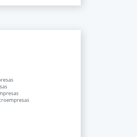
presas
esas
empresas
microempresas