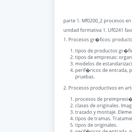
parte 1. Mf0200_2 procesos en
unidad formativa 1. Uf0241 fas
1. Procesos gr�ficos: producto
tipos de productos gr�fi
tipos de empresas: organ
modelos de estandarizaci
perif�ricos de entrada, 
pruebas.
2. Procesos productivos en art
procesos de preimpresi�
clases de originales. Im
trazado y montaje. Eleme
tipos de tramas. Tratami
tipos de originales.
perif�ricos de entrada, 