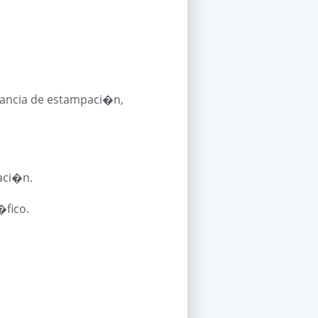
nancia de estampaci�n,
aci�n.
�fico.