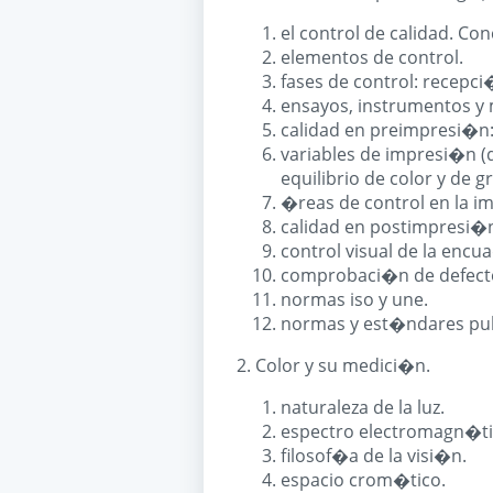
el control de calidad. Co
elementos de control.
fases de control: recepci
ensayos, instrumentos y
calidad en preimpresi�n: 
variables de impresi�n (
equilibrio de color y de gr
�reas de control en la i
calidad en postimpresi�
control visual de la enc
comprobaci�n de defectos
normas iso y une.
normas y est�ndares publ
2. Color y su medici�n.
naturaleza de la luz.
espectro electromagn�ti
filosof�a de la visi�n.
espacio crom�tico.