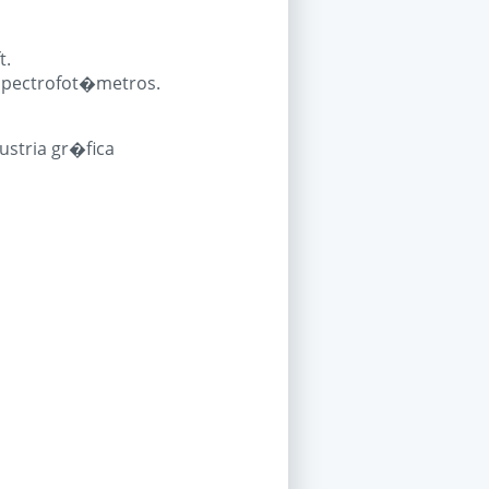
t.
espectrofot�metros.
ustria gr�fica