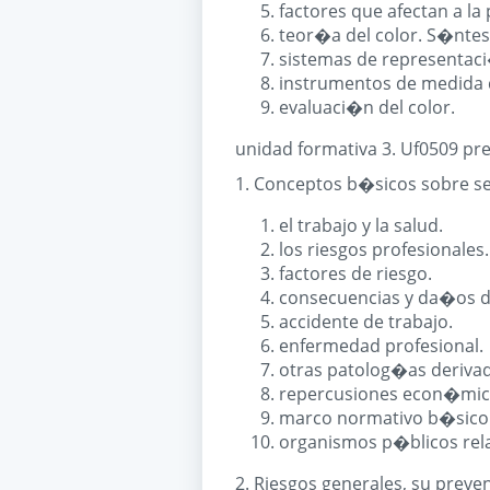
factores que afectan a la
teor�a del color. S�ntesis
sistemas de representaci�n
instrumentos de medida 
evaluaci�n del color.
unidad formativa 3. Uf0509 pre
1. Conceptos b�sicos sobre seg
el trabajo y la salud.
los riesgos profesionales.
factores de riesgo.
consecuencias y da�os de
accidente de trabajo.
enfermedad profesional.
otras patolog�as derivad
repercusiones econ�mica
marco normativo b�sico e
organismos p�blicos relac
2. Riesgos generales, su prev