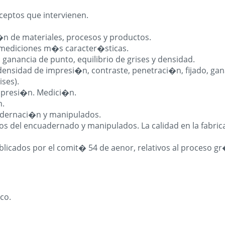
nceptos que intervienen.
�n de materiales, procesos y productos.
 mediciones m�s caracter�sticas.
ganancia de punto, equilibrio de grises y densidad.
densidad de impresi�n, contraste, penetraci�n, fijado, ga
ises).
mpresi�n. Medici�n.
n.
uadernaci�n y manipulados.
 del encuadernado y manipulados. La calidad en la fabric
icados por el comit� 54 de aenor, relativos al proceso gr
co.