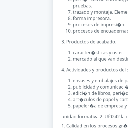
pruebas.
trazado y montaje. Eleme
forma impresora.
procesos de impresi�n:
procesos de encuadernac
3. Productos de acabado.
caracter�sticas y usos.
mercado al que van desti
4. Actividades y productos del 
envases y embalajes de p
publicidad y comunicaci�
edici�n de libros, peri�di
art�culos de papel y car
papeler�a de empresa y 
unidad formativa 2. Uf0242 la 
1. Calidad en los procesos gr�f