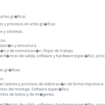
 artes gr�ficas
es y procesos en artes gr�ficas
s y sistemas.
cos.
izaci�n y estructura.
�n y de comunicaci�n. Flujos de trabajo.
perif�ricos de salida, software y hardware espec�fico, pro
es gr�ficas.
n.
agen latente y procesos de elaboraci�n de forma impresora.
ntos del montaje. Software espec�fico.
entos de textos y de im�genes.
perif�ricos de salida, software y hardware espec�fico, pro