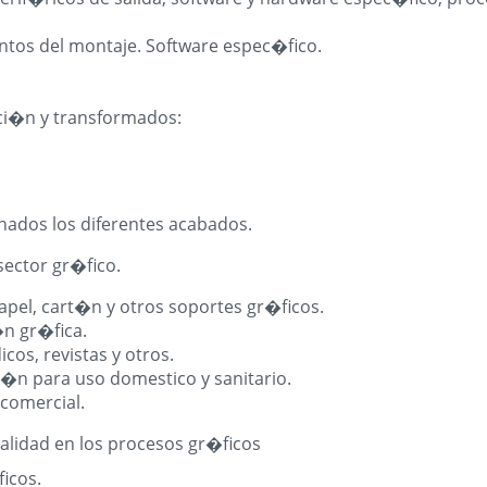
ntos del montaje. Software espec�fico.
i�n y transformados:
nados los diferentes acabados.
sector gr�fico.
apel, cart�n y otros soportes gr�ficos.
n gr�fica.
cos, revistas y otros.
t�n para uso domestico y sanitario.
comercial.
calidad en los procesos gr�ficos
icos.