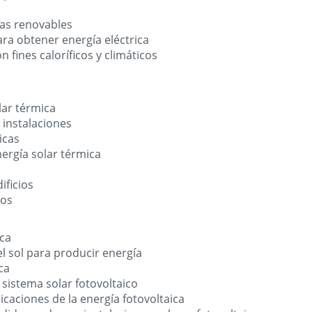
s
as renovables
a obtener energía eléctrica
fines caloríficos y climáticos
olar térmica
instalaciones
icas
nergía solar térmica
ificios
tos
ica
 sol para producir energía
ca
istema solar fotovoltaico
icaciones de la energía fotovoltaica