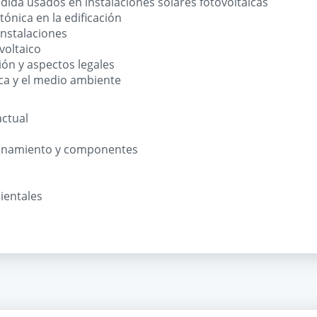
ida usados en instalaciones solares fotovoltaicas
tónica en la edificación
instalaciones
voltaico
ción y aspectos legales
ica y el medio ambiente
actual
cionamiento y componentes
entales