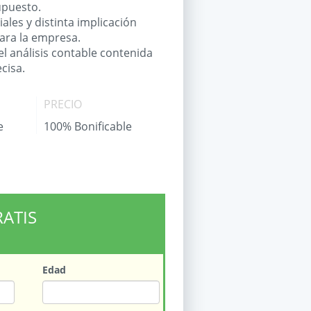
upuesto.
ales y distinta implicación
ara la empresa.
el análisis contable contenida
cisa.
PRECIO
e
100% Bonificable
RATIS
Edad