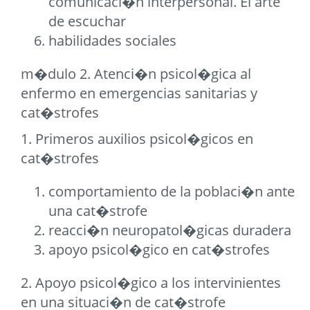
comunicaci�n interpersonal. El arte
de escuchar
habilidades sociales
m�dulo 2. Atenci�n psicol�gica al
enfermo en emergencias sanitarias y
cat�strofes
1. Primeros auxilios psicol�gicos en
cat�strofes
comportamiento de la poblaci�n ante
una cat�strofe
reacci�n neuropatol�gicas duradera
apoyo psicol�gico en cat�strofes
2. Apoyo psicol�gico a los intervinientes
en una situaci�n de cat�strofe