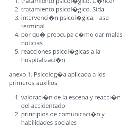
tratamiento psicol�gico. C�ncer
tratamiento psicol�gico. Sida
intervenci�n psicol�gica. Fase
terminal
por qu� preocupa c�mo dar malas
noticias
reacciones psicol�gicas a la
hospitalizaci�n
anexo 1. Psicolog�a aplicada a los
primeros auxilios
valoraci�n de la escena y reacci�n
del accidentado
principios de comunicaci�n y
habilidades sociales