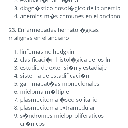
evaluaci�n anal�tica
diagn�stico nosol�gico de la anemia
anemias m�s comunes en el anciano
23. Enfermedades hematol�gicas
malignas en el anciano
linfomas no hodgkin
clasificaci�n histol�gica de los lnh
estudio de extensi�n y estadiaje
sistema de estadificaci�n
gammapat�as monoclonales
mieloma m�ltiple
plasmocitoma �seo solitario
plasmocitoma extramedular
s�ndromes mieloproliferativos
cr�nicos