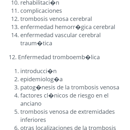
rehabilitaci�n
complicaciones
trombosis venosa cerebral
enfermedad hemorr�gica cerebral
enfermedad vascular cerebral
traum�tica
12. Enfermedad tromboemb�lica
introducci�n
epidemiolog�a
patog�nesis de la trombosis venosa
factores cl�nicos de riesgo en el
anciano
trombosis venosa de extremidades
inferiores
otras localizaciones de la trombosis