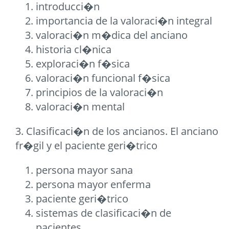
introducci�n
importancia de la valoraci�n integral
valoraci�n m�dica del anciano
historia cl�nica
exploraci�n f�sica
valoraci�n funcional f�sica
principios de la valoraci�n
valoraci�n mental
3. Clasificaci�n de los ancianos. El anciano
fr�gil y el paciente geri�trico
persona mayor sana
persona mayor enferma
paciente geri�trico
sistemas de clasificaci�n de
pacientes