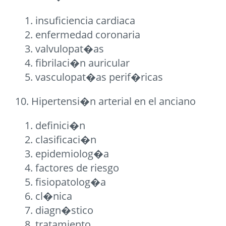
insuficiencia cardiaca
enfermedad coronaria
valvulopat�as
fibrilaci�n auricular
vasculopat�as perif�ricas
10. Hipertensi�n arterial en el anciano
definici�n
clasificaci�n
epidemiolog�a
factores de riesgo
fisiopatolog�a
cl�nica
diagn�stico
tratamiento