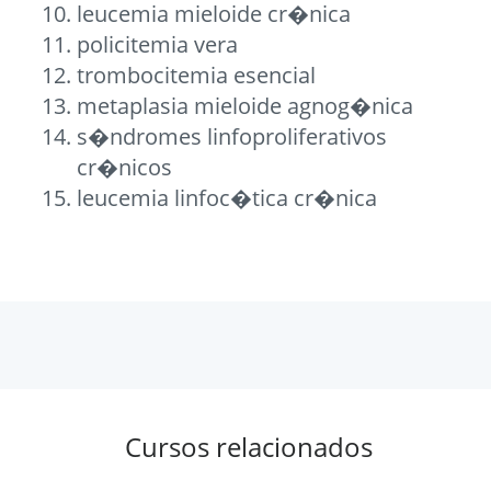
leucemia mieloide cr�nica
policitemia vera
trombocitemia esencial
metaplasia mieloide agnog�nica
s�ndromes linfoproliferativos
cr�nicos
leucemia linfoc�tica cr�nica
Cursos relacionados