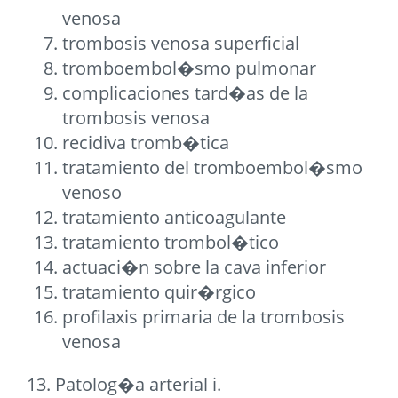
venosa
trombosis venosa superficial
tromboembol�smo pulmonar
complicaciones tard�as de la
trombosis venosa
recidiva tromb�tica
tratamiento del tromboembol�smo
venoso
tratamiento anticoagulante
tratamiento trombol�tico
actuaci�n sobre la cava inferior
tratamiento quir�rgico
profilaxis primaria de la trombosis
venosa
13. Patolog�a arterial i.