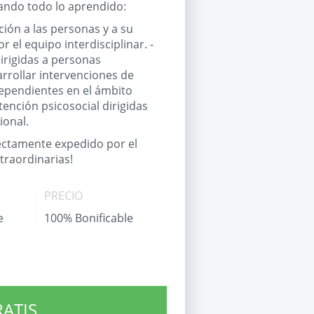
cando todo lo aprendido:
ción a las personas y a su
r el equipo interdisciplinar. -
dirigidas a personas
arrollar intervenciones de
dependientes en el ámbito
tención psicosocial dirigidas
ional.
rectamente expedido por el
traordinarias!
PRECIO
e
100% Bonificable
RATIS