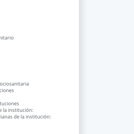
nitario
sociosanitaria
uciones
ituciones
 la institución:
nas de la institución: