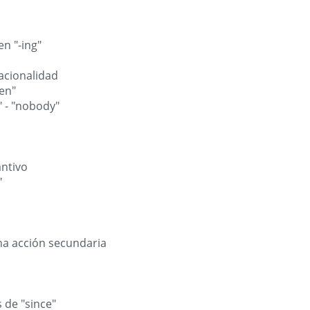
n "-ing"
acionalidad
hen"
 - "nobody"
antivo
"
na acción secundaria
s de "since"