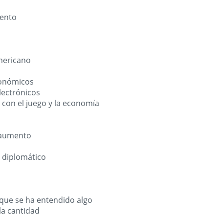
iento
americano
conómicos
lectrónicos
 con el juego y la economía
 aumento
 diplomático
 que se ha entendido algo
la cantidad