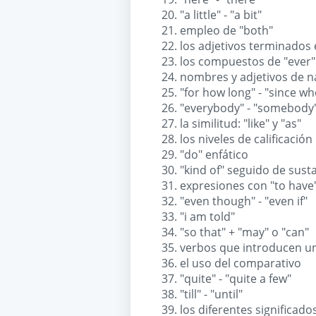
"a little" - "a bit"
empleo de "both"
los adjetivos terminados e
los compuestos de "ever"
nombres y adjetivos de n
"for how long" - "since w
"everybody" - "somebody"
la similitud: "like" y "as"
los niveles de calificación
"do" enfático
"kind of" seguido de sust
expresiones con "to have
"even though" - "even if"
"i am told"
"so that" + "may" o "can"
verbos que introducen u
el uso del comparativo
"quite" - "quite a few"
"till" - "until"
los diferentes significado