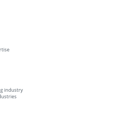
rtise
ng industry
dustries