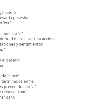
 gerundio
esar la posesión
rfect"
spués de "if"
luntad de realizar una acción
saciones y sentimientos
nd"
n el pasado
ia
s de "since"
s terminados en "-s"
es precedidos de "a"
relativo "that"
americano