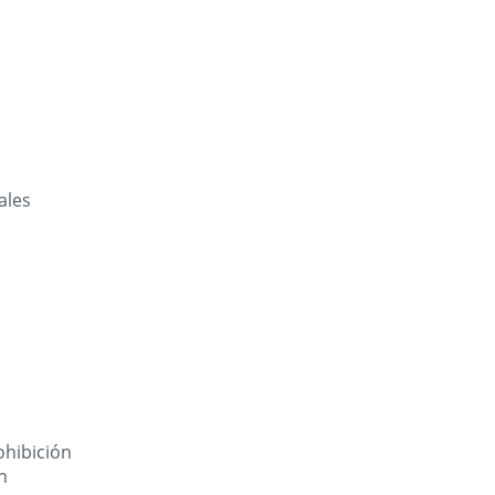
ales
ohibición
n