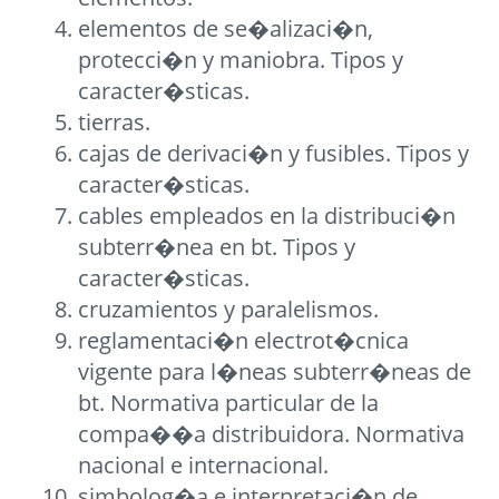
elementos de se�alizaci�n,
protecci�n y maniobra. Tipos y
caracter�sticas.
tierras.
cajas de derivaci�n y fusibles. Tipos y
caracter�sticas.
cables empleados en la distribuci�n
subterr�nea en bt. Tipos y
caracter�sticas.
cruzamientos y paralelismos.
reglamentaci�n electrot�cnica
vigente para l�neas subterr�neas de
bt. Normativa particular de la
compa��a distribuidora. Normativa
nacional e internacional.
simbolog�a e interpretaci�n de