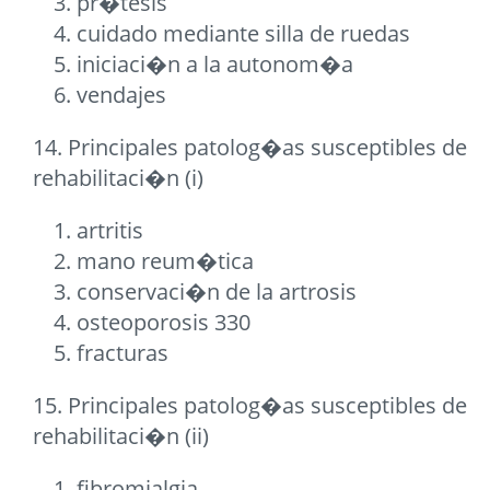
pr�tesis
cuidado mediante silla de ruedas
iniciaci�n a la autonom�a
vendajes
14. Principales patolog�as susceptibles de
rehabilitaci�n (i)
artritis
mano reum�tica
conservaci�n de la artrosis
osteoporosis 330
fracturas
15. Principales patolog�as susceptibles de
rehabilitaci�n (ii)
fibromialgia