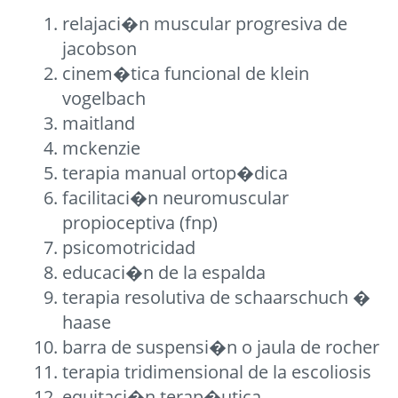
relajaci�n muscular progresiva de
jacobson
cinem�tica funcional de klein
vogelbach
maitland
mckenzie
terapia manual ortop�dica
facilitaci�n neuromuscular
propioceptiva (fnp)
psicomotricidad
educaci�n de la espalda
terapia resolutiva de schaarschuch �
haase
barra de suspensi�n o jaula de rocher
terapia tridimensional de la escoliosis
equitaci�n terap�utica