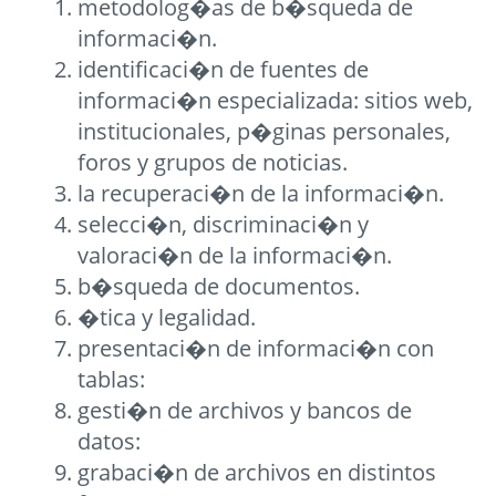
metodolog�as de b�squeda de
informaci�n.
identificaci�n de fuentes de
informaci�n especializada: sitios web,
institucionales, p�ginas personales,
foros y grupos de noticias.
la recuperaci�n de la informaci�n.
selecci�n, discriminaci�n y
valoraci�n de la informaci�n.
b�squeda de documentos.
�tica y legalidad.
presentaci�n de informaci�n con
tablas:
gesti�n de archivos y bancos de
datos:
grabaci�n de archivos en distintos