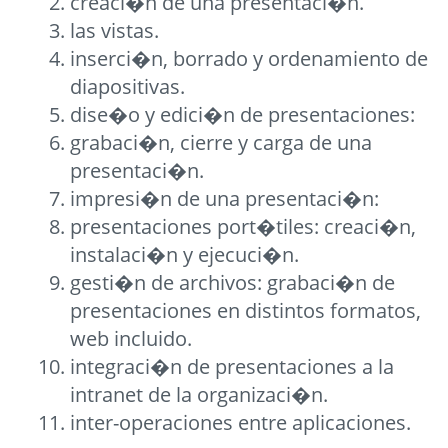
creaci�n de una presentaci�n.
las vistas.
inserci�n, borrado y ordenamiento de
diapositivas.
dise�o y edici�n de presentaciones:
grabaci�n, cierre y carga de una
presentaci�n.
impresi�n de una presentaci�n:
presentaciones port�tiles: creaci�n,
instalaci�n y ejecuci�n.
gesti�n de archivos: grabaci�n de
presentaciones en distintos formatos,
web incluido.
integraci�n de presentaciones a la
intranet de la organizaci�n.
inter-operaciones entre aplicaciones.