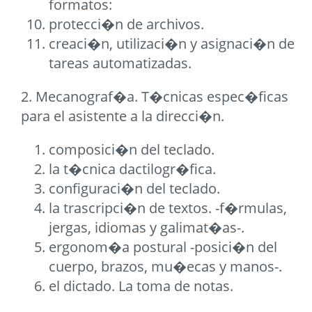
formatos:
protecci�n de archivos.
creaci�n, utilizaci�n y asignaci�n de
tareas automatizadas.
2. Mecanograf�a. T�cnicas espec�ficas
para el asistente a la direcci�n.
composici�n del teclado.
la t�cnica dactilogr�fica.
configuraci�n del teclado.
la trascripci�n de textos. -f�rmulas,
jergas, idiomas y galimat�as-.
ergonom�a postural -posici�n del
cuerpo, brazos, mu�ecas y manos-.
el dictado. La toma de notas.