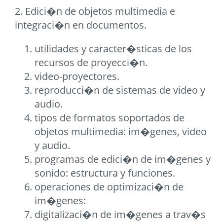
2. Edici�n de objetos multimedia e
integraci�n en documentos.
utilidades y caracter�sticas de los
recursos de proyecci�n.
video-proyectores.
reproducci�n de sistemas de video y
audio.
tipos de formatos soportados de
objetos multimedia: im�genes, video
y audio.
programas de edici�n de im�genes y
sonido: estructura y funciones.
operaciones de optimizaci�n de
im�genes:
digitalizaci�n de im�genes a trav�s