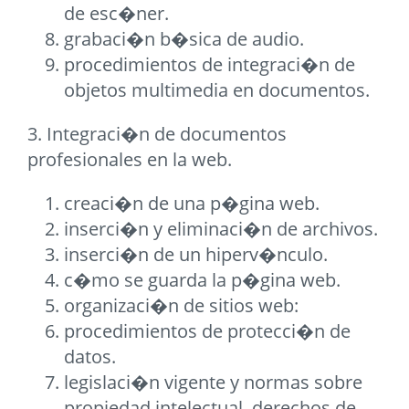
de esc�ner.
grabaci�n b�sica de audio.
procedimientos de integraci�n de
objetos multimedia en documentos.
3. Integraci�n de documentos
profesionales en la web.
creaci�n de una p�gina web.
inserci�n y eliminaci�n de archivos.
inserci�n de un hiperv�nculo.
c�mo se guarda la p�gina web.
organizaci�n de sitios web:
procedimientos de protecci�n de
datos.
legislaci�n vigente y normas sobre
propiedad intelectual, derechos de