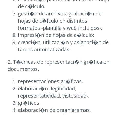
de c�lculo.
gesti�n de archivos: grabaci�n de
hojas de c�lculo en distintos
formatos -plantilla y web incluidos-.
impresi�n de hojas de c�lculo:
creaci�n, utilizaci�n y asignaci�n de
tareas automatizadas.
2. T�cnicas de representaci�n gr�fica en
documentos.
representaciones gr�ficas.
elaboraci�n -legibilidad,
representatividad, vistosidad-.
gr�ficos.
elaboraci�n de organigramas,