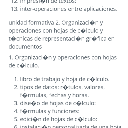
impresi�n de textos:
inter-operaciones entre aplicaciones.
unidad formativa 2. Organizaci�n y
operaciones con hojas de c�lculo y
t�cnicas de representaci�n gr�fica en
documentos
1. Organizaci�n y operaciones con hojas
de c�lculo.
libro de trabajo y hoja de c�lculo.
tipos de datos: r�tulos, valores,
f�rmulas, fechas y horas.
dise�o de hojas de c�lculo:
f�rmulas y funciones:
edici�n de hojas de c�lculo:
instalaci�n personalizada de una hoja