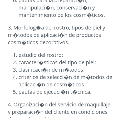
pautas para la preparaci�n,
manipulaci�n, conservaci�n y
mantenimiento de los cosm�ticos.
3. Morfolog�a del rostro, tipos de piel y
m�todos de aplicaci�n de productos
cosm�ticos decorativos.
estudio del rostro:
caracter�sticas del tipo de piel:
clasificaci�n de m�todos:
criterios de selecci�n de m�todos de
aplicaci�n de cosm�ticos.
pautas de ejecuci�n t�cnica.
4. Organizaci�n del servicio de maquillaje
y preparaci�n del cliente en condiciones