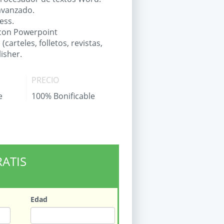
l avanzado.
cess.
 con Powerpoint
arteles, folletos, revistas,
lisher.
PRECIO
e
100% Bonificable
RATIS
Edad