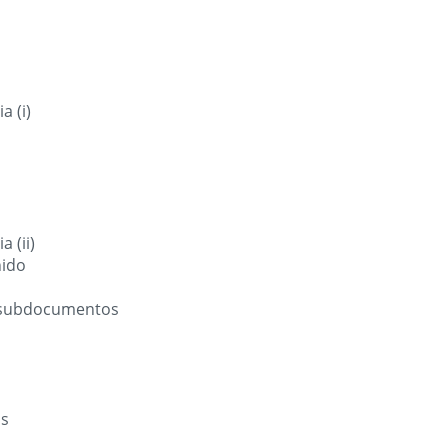
 (i)
 (ii)
nido
 subdocumentos
as