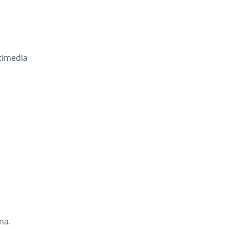
timedia
na.