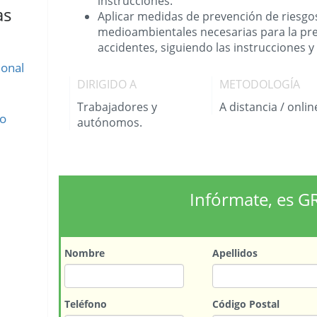
instrucciones.
as
Aplicar medidas de prevención de riesgo
medioambientales necesarias para la pr
accidentes, siguiendo las instrucciones 
ional
DIRIGIDO A
METODOLOGÍA
Trabajadores y
A distancia / onlin
do
autónomos.
Infórmate, es G
Nombre
Apellidos
Teléfono
Código Postal