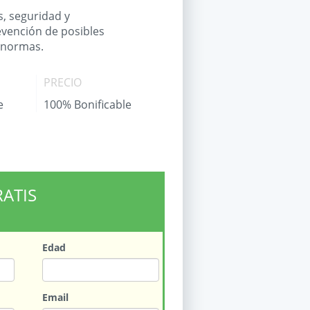
s, seguridad y
evención de posibles
y normas.
PRECIO
e
100% Bonificable
RATIS
Edad
Email