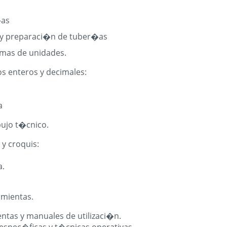
�as
o y preparaci�n de tuber�as
emas de unidades.
 enteros y decimales:
a
bujo t�cnico.
y croquis:
a.
amientas.
tas y manuales de utilizaci�n.