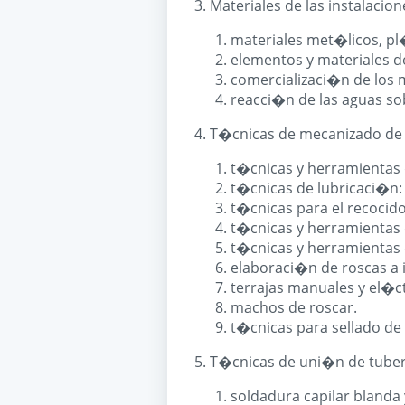
3. Materiales de las instalacion
materiales met�licos, pl�
elementos y materiales d
comercializaci�n de los m
reacci�n de las aguas sob
4. T�cnicas de mecanizado de
t�cnicas y herramientas 
t�cnicas de lubricaci�n:
t�cnicas para el recocid
t�cnicas y herramientas 
t�cnicas y herramientas 
elaboraci�n de roscas a 
terrajas manuales y el�ct
machos de roscar.
t�cnicas para sellado de
5. T�cnicas de uni�n de tube
soldadura capilar blanda 