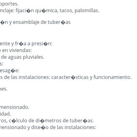
soportes.
nclaje: fijaci�n qu�mica, tacos, palomillas.
ci�n y ensamblaje de tuber�as
iente y fr�a a presi�n:
 en viviendas:
 de aguas pluviales.
s:
desag�e:
 de las instalaciones: caracter�sticas y funcionamiento.
nes.
mensionado.
idad.
tros, c�lculo de di�metros de tuber�as.
mensionado y dise�o de las instalaciones: