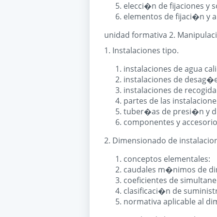
elecci�n de fijaciones y 
elementos de fijaci�n y a
unidad formativa 2. Manipula
1. Instalaciones tipo.
instalaciones de agua cal
instalaciones de desag�e
instalaciones de recogida
partes de las instalacione
tuber�as de presi�n y 
componentes y accesorios
2. Dimensionado de instalacio
conceptos elementales:
caudales m�nimos de di
coeficientes de simultane
clasificaci�n de suminis
normativa aplicable al di