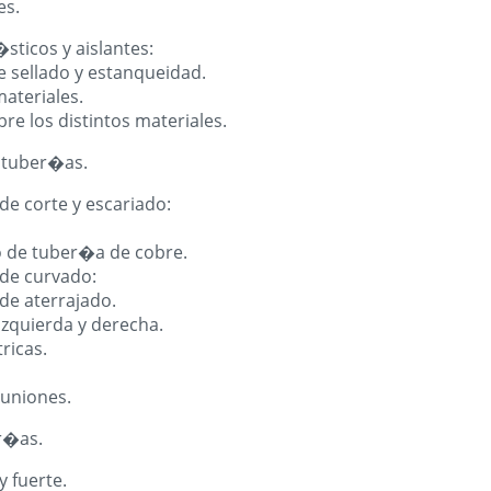
es.
sticos y aislantes:
e sellado y estanqueidad.
ateriales.
re los distintos materiales.
 tuber�as.
de corte y escariado:
o de tuber�a de cobre.
de curvado:
de aterrajado.
izquierda y derecha.
ricas.
 uniones.
r�as.
y fuerte.