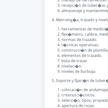
manejo de herramientas e
recepci�n de tuber�as y
almacenaje y mantenimie
4. Metrolog�a, trazado y nivel
herramientas de medici�
flex�metro, calibre, med
normas de trazado.
t�cnicas operativas.
construcci�n de plantilla
elementos de trazado.
bota de trazar.
nivelaci�n.
niveles de burbuja:
5. Soporte y fijaci�n de tuber
colocaci�n de andamiajes
criterios t�cnicos.
selecci�n, tipos, propied
apertura de rozas: