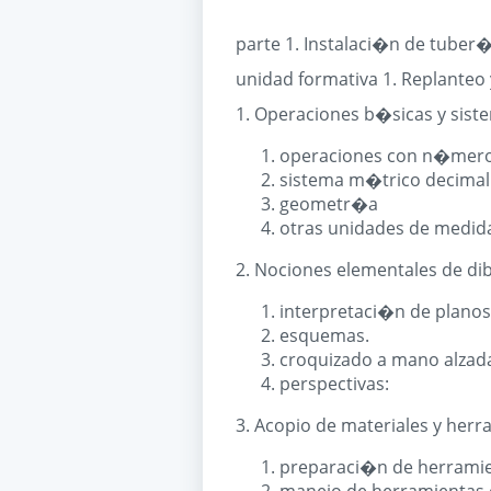
parte 1. Instalaci�n de tuber
unidad formativa 1. Replante
1. Operaciones b�sicas y sist
operaciones con n�meros
sistema m�trico decimal
geometr�a
otras unidades de medid
2. Nociones elementales de di
interpretaci�n de planos 
esquemas.
croquizado a mano alzad
perspectivas:
3. Acopio de materiales y herr
preparaci�n de herramien