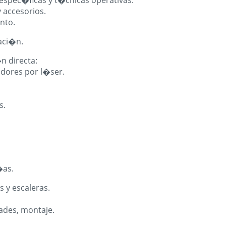
spec�ficas y t�cnicas operativas.
 accesorios.
nto.
aci�n.
n directa:
idores por l�ser.
s.
�as.
 y escaleras.
ades, montaje.