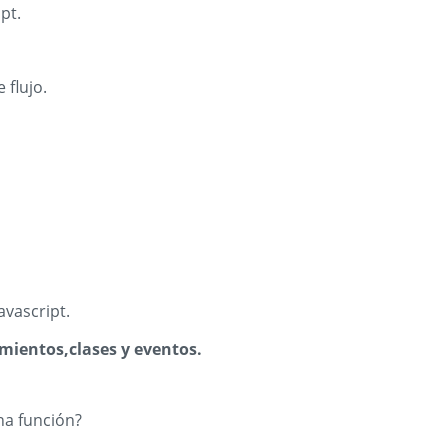
pt.
 flujo.
avascript.
mientos,clases y eventos.
na función?