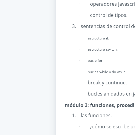
·
operadores javascri
·
control de tipos.
3.
sentencias de control de
estructura if.
·
estructura switch.
·
bucle for.
·
bucles while y do while.
·
break y continue.
·
bucles anidados en j
·
módulo 2: funciones, procedi
1.
las funciones.
·
¿cómo se escribe u