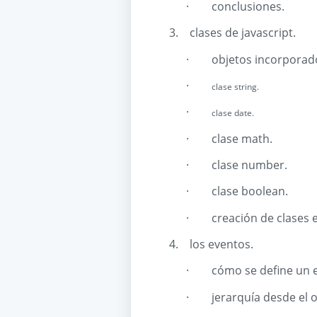
·
conclusiones.
3.
clases de javascript.
·
objetos incorporado
·
clase string.
·
clase date.
·
clase math.
·
clase number.
·
clase boolean.
·
creación de clases e
4.
los eventos.
·
cómo se define un 
·
jerarquía desde el 