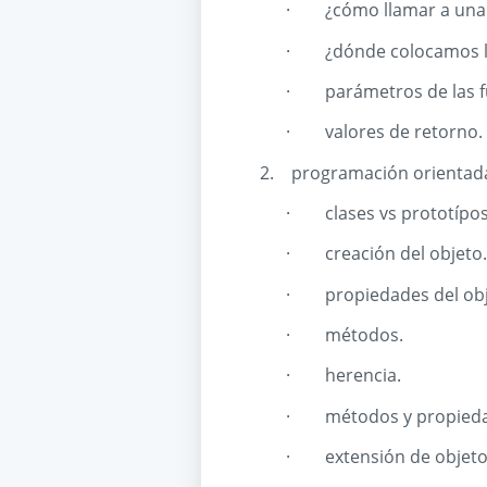
·
¿cómo llamar a una
·
¿dónde colocamos l
·
parámetros de las f
·
valores de retorno.
2.
programación orientada
·
clases vs prototípos
·
creación del objeto.
·
propiedades del obj
·
métodos.
·
herencia.
·
métodos y propieda
·
extensión de objeto