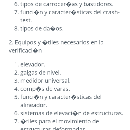
tipos de carrocer�as y bastidores.
funci�n y caracter�sticas del crash-
test.
tipos de da�os.
2. Equipos y �tiles necesarios en la
verificaci�n
elevador.
galgas de nivel.
medidor universal.
comp�s de varas.
funci�n y caracter�sticas del
alineador.
sistemas de elevaci�n de estructuras.
�tiles para el movimiento de
estructuras deformadas.