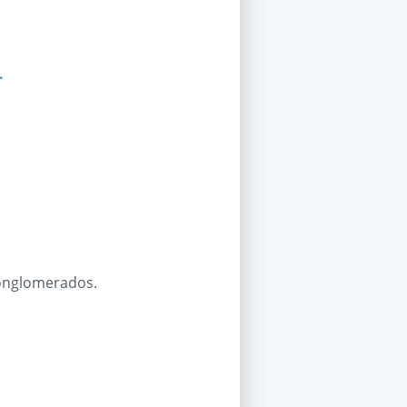
.
 conglomerados.