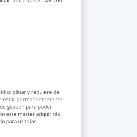
luar las competencias con
idisciplinar y requiere de
 de estar permanentemente
l de gestión para poder
 Con este master adquirirás
o para usas las
.