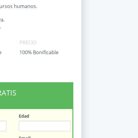
ecursos humanos.
va.
.
PRECIO
e
100% Bonificable
RATIS
Edad