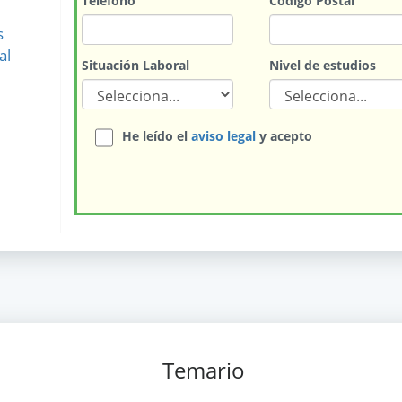
Teléfono
Código Postal
s
al
Situación Laboral
Nivel de estudios
He leído el
aviso legal
y acepto
Temario